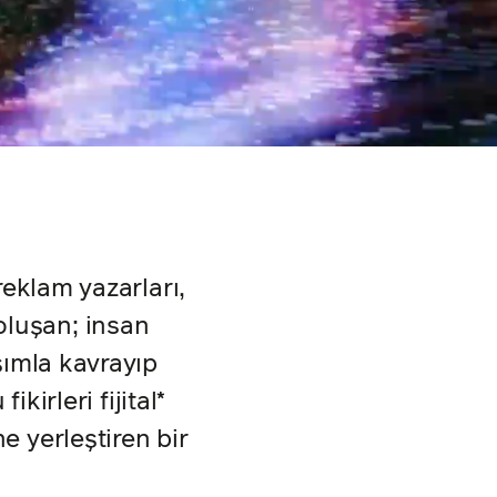
 reklam yazarları,
oluşan; insan
aşımla kavrayıp
fikirleri fijital*
e yerleştiren bir