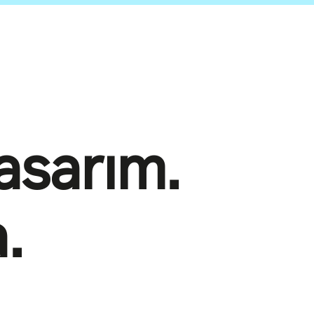
Tasarım.
.